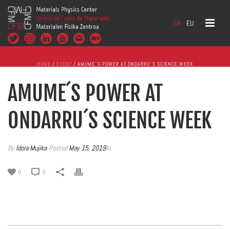
EN
EU
HOME
/
EVENT
/ AMUME´S POWER AT ONDARRU´S SCIENCE WEEK
AMUME´S POWER AT
ONDARRU´S SCIENCE WEEK
By
Idoia Mujika
Posted
May 15, 2019
In
0
0