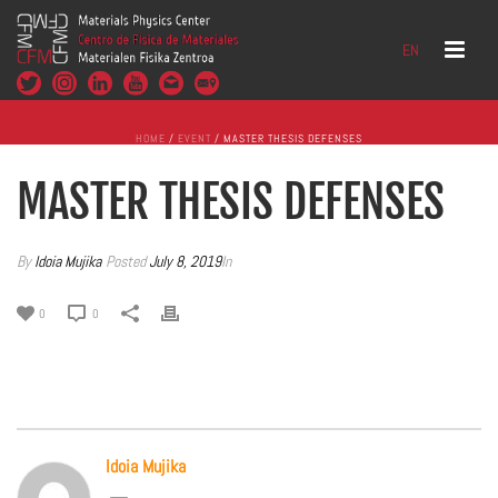
EN
HOME
/
EVENT
/ MASTER THESIS DEFENSES
MASTER THESIS DEFENSES
By
Idoia Mujika
Posted
July 8, 2019
In
0
0
Idoia Mujika