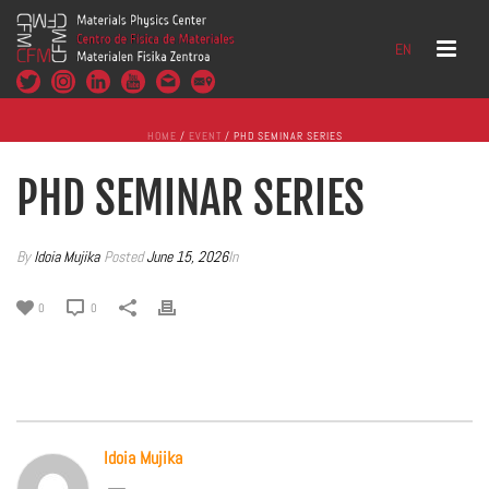
EN
HOME
/
EVENT
/ PHD SEMINAR SERIES
PHD SEMINAR SERIES
By
Idoia Mujika
Posted
June 15, 2026
In
0
0
Idoia Mujika