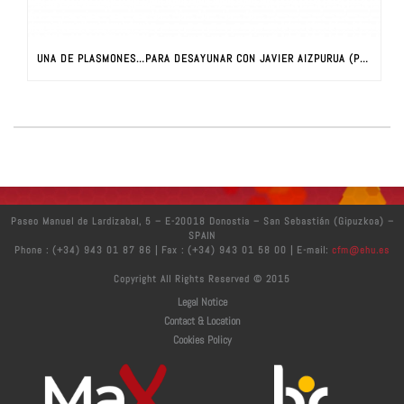
UNA DE PLASMONES…PARA DESAYUNAR CON JAVIER AIZPURUA (PARTE I)
Paseo Manuel de Lardizabal, 5 – E-20018 Donostia – San Sebastián (Gipuzkoa) –
SPAIN
Phone : (+34) 943 01 87 86 | Fax : (+34) 943 01 58 00 | E-mail:
cfm@ehu.es
Copyright All Rights Reserved © 2015
Legal Notice
Contact & Location
Cookies Policy