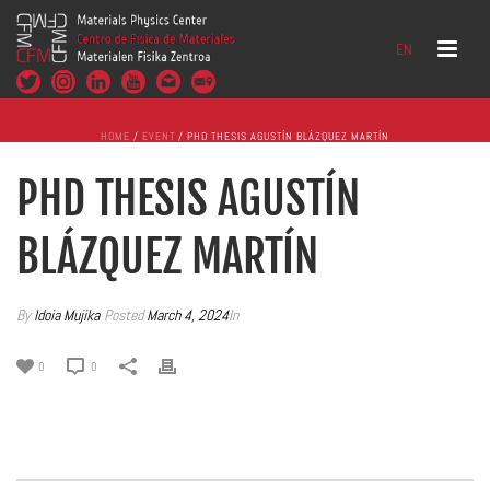
EN
HOME
/
EVENT
/ PHD THESIS AGUSTÍN BLÁZQUEZ MARTÍN
PHD THESIS AGUSTÍN
BLÁZQUEZ MARTÍN
By
Idoia Mujika
Posted
March 4, 2024
In
0
0