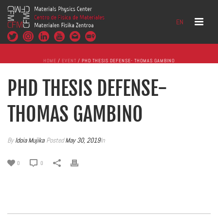
EN
HOME
/
EVENT
/ PHD THESIS DEFENSE- THOMAS GAMBINO
PHD THESIS DEFENSE-
THOMAS GAMBINO
By
Idoia Mujika
Posted
May 30, 2019
In
0
0