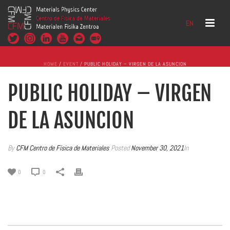
EN
HOME
/
EVENT
/ PUBLIC HOLIDAY – VIRGEN DE LA ASUNCION
PUBLIC HOLIDAY – VIRGEN
DE LA ASUNCION
By
CFM Centro de Física de Materiales
Posted
November 30, 2021
In
0
0