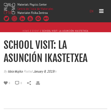
EN
HOME
/
EVENT
/ SCHOOL VISIT: LA ASUNCIÓN IKASTETXEA
SCHOOL VISIT: LA
ASUNCIÓN IKASTETXEA
By
Idoia Mujika
Posted
January 8, 2019
In
0
0