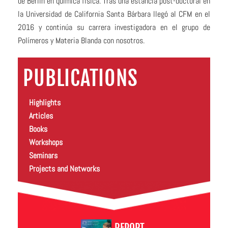
de Berlín en química física. Tras una estancia post-doctoral en
la Universidad de California Santa Bárbara llegó al CFM en el
2016 y continúa su carrera investigadora en el grupo de
Polímeros y Materia Blanda con nosotros.
PUBLICATIONS
Highlights
Articles
Books
Workshops
Seminars
Projects and Networks
REPORT