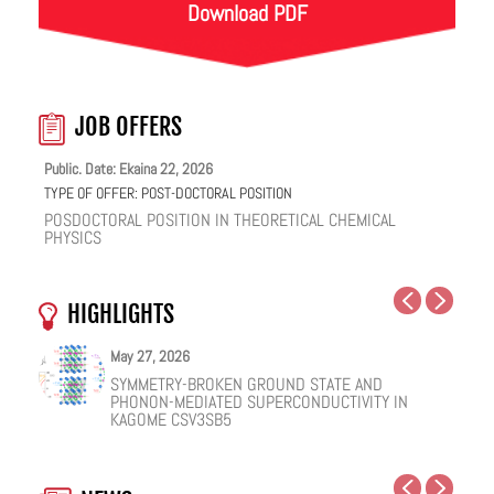
Download PDF
JOB OFFERS
Public. Date: Ekaina 22, 2026
TYPE OF OFFER:
POST-DOCTORAL POSITION
POSDOCTORAL POSITION IN THEORETICAL CHEMICAL
PHYSICS
HIGHLIGHTS
May 27, 2026
May 25, 2026
May 19, 2026
May 18, 2026
February 12, 2026
January 12, 2026
SYMMETRY-BROKEN GROUND STATE AND
NUCLEAR QUANTUM EFFECTS ON THE DYNAMICS
COHERENT SUBGAP TRANSPORT IN SPIN-SPLIT
ONE IONIC LIQUID, TWO STRUCTURAL REGIMES,
HOW VIRAL PEPTIDES RESHAPE CELL MEMBRANES:
FACILE VAN DER WAALS HBN ENCAPSULATION AND
PHONON-MEDIATED SUPERCONDUCTIVITY IN
OF BULK WATER AND SUPERCOOLED AQUEOUS
JOSEPHSON JUNCTIONS
MULTIPLE FUNCTIONALITIES
A SOFT-MATTER PHYSICS VIEW
STABILIZATION OF PEROVSKITE QUANTUM DOTS
KAGOME CSV3SB5
SOLUTIONS
EMISSION