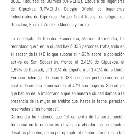
BCBL, Facultad de Química (UPV/EHU), Escuela de Ingeniería
de Gipuzkoa (UPV/EHU), Colegio Oficial de Ingenieros
Industriales de Gipuzkoa, Parque Científico y Tecnológico de
Gipuzkoa, Eureka! Zientzia Museoa y Lortek.
La concejala de Impulso Económico, Marisol Garmendia, ha
recordado que “ en la ciudad hay 5.336 personas trabajando en
el sector de la I+D lo que supone el 4,63% sobre la población
activa de San Sebastián, frente al 2,41% de Gipuzkoa, el
1,87% de Euskadi, el 1,01% de España o el 1,41% de la Unión
Europea. Además, de esas 5.336 personas pertenecientes al
sector de ciencia e innovación, el 47% son mujeres. Son cifras
que hablan de la importancia que en nuestra ciudad damos a la
presencia de la mujer en ámbito que, hasta la fecha, parecían
reservados a los hombres”.
Garmendia ha indicado que “el aumento de la participación
femenina en la ciencia es clave para abordar los principales
desafíos globales, como por ejemplo el cambio climático, o las