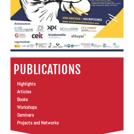
PUBLICATIONS
Highlights
Articles
Books
Workshops
Seminars
Projects and Networks